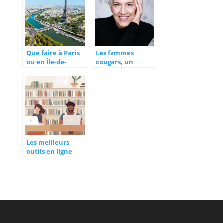
Que faire à Paris
Les femmes
ou en Île-de-
cougars, un
France
phénomène de
aujourd’hui ?
mode ?
Les meilleurs
outils en ligne
pour retrouver
ses anciens
camarades de
classe par nom de
famille en 2024