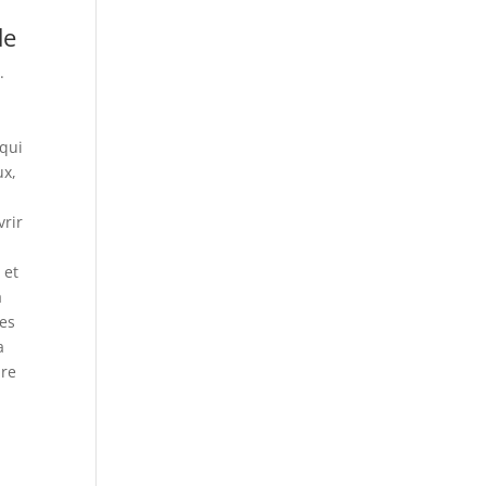
de
.
 qui
ux,
vrir
 et
à
les
a
dre