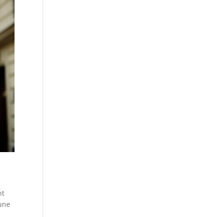
nt
 une