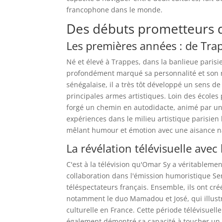
francophone dans le monde.
Des débuts prometteurs d
Les premières années : de Tra
Né et élevé à Trappes, dans la banlieue pari
profondément marqué sa personnalité et son r
sénégalaise, il a très tôt développé un sens de
principales armes artistiques. Loin des écoles 
forgé un chemin en autodidacte, animé par une
expériences dans le milieu artistique parisien 
mêlant humour et émotion avec une aisance na
La révélation télévisuelle ave
C'est à la télévision qu'Omar Sy a véritableme
collaboration dans l'émission humoristique S
téléspectateurs français. Ensemble, ils ont cr
notamment le duo Mamadou et José, qui illustrai
culturelle en France. Cette période télévisuel
également démontré sa capacité à toucher un la