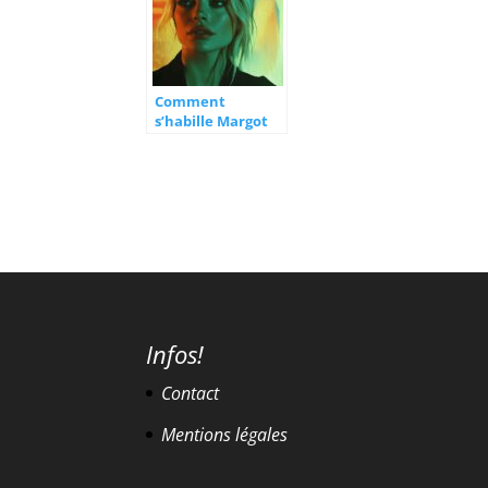
Comment
s’habille Margot
Robbie :
biographie, âge,
mensurations
d’une fashionista
accomplie
Infos!
Contact
Mentions légales