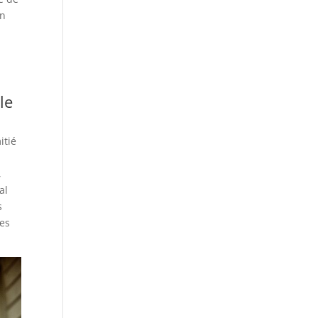
on
le
itié
,
al
s
des