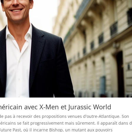
méricain avec X-Men et Jurassic World
de pas à recevoir des propositions venues d'outre-Atlantique. Son
éricains se fait progressivement mais sûrement. Il apparaît dans 
ture Past, où il incarne Bishop, un mutant aux pouvoirs