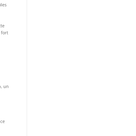
ôles
tte
 fort
p, un
nce