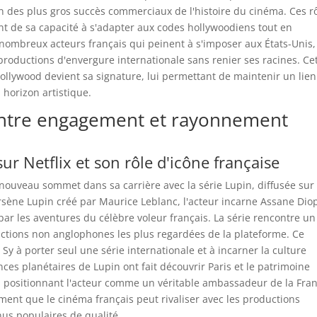
un des plus gros succès commerciaux de l'histoire du cinéma. Ces r
 de sa capacité à s'adapter aux codes hollywoodiens tout en
 nombreux acteurs français qui peinent à s'imposer aux États-Unis,
roductions d'envergure internationale sans renier ses racines. Ce
Hollywood devient sa signature, lui permettant de maintenir un lien
 horizon artistique.
 entre engagement et rayonnement
ur Netflix et son rôle d'icône française
 nouveau sommet dans sa carrière avec la série Lupin, diffusée sur
Arsène Lupin créé par Maurice Leblanc, l'acteur incarne Assane Dio
r les aventures du célèbre voleur français. La série rencontre un
tions non anglophones les plus regardées de la plateforme. Ce
y à porter seul une série internationale et à incarner la culture
ces planétaires de Lupin ont fait découvrir Paris et le patrimoine
rs, positionnant l'acteur comme un véritable ambassadeur de la Fra
ent que le cinéma français peut rivaliser avec les productions
nus populaires de qualité.