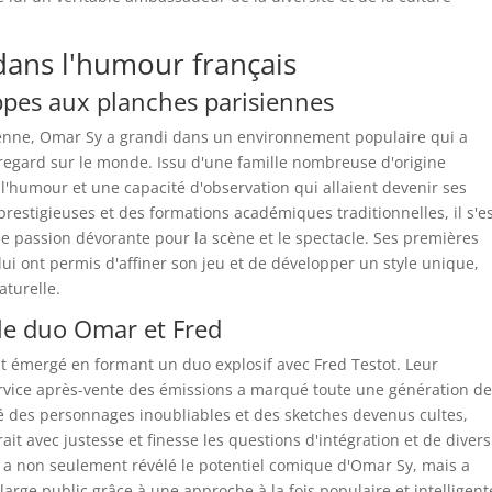
ans l'humour français
ppes aux planches parisiennes
sienne, Omar Sy a grandi dans un environnement populaire qui a
egard sur le monde. Issu d'une famille nombreuse d'origine
 l'humour et une capacité d'observation qui allaient devenir ses
prestigieuses et des formations académiques traditionnelles, il s'e
 passion dévorante pour la scène et le spectacle. Ses premières
lui ont permis d'affiner son jeu et de développer un style unique,
turelle.
c le duo Omar et Fred
nt émergé en formant un duo explosif avec Fred Testot. Leur
ervice après-vente des émissions a marqué toute une génération d
éé des personnages inoubliables et des sketches devenus cultes,
t avec justesse et finesse les questions d'intégration et de divers
le a non seulement révélé le potentiel comique d'Omar Sy, mais a
rge public grâce à une approche à la fois populaire et intelligent