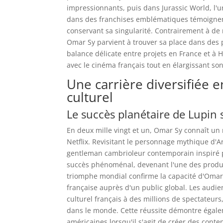
impressionnants, puis dans Jurassic World, l'
dans des franchises emblématiques témoignent
conservant sa singularité. Contrairement à de
Omar Sy parvient à trouver sa place dans des p
balance délicate entre projets en France et à 
avec le cinéma français tout en élargissant son
Une carrière diversifiée
culturel
Le succès planétaire de Lupin s
En deux mille vingt et un, Omar Sy connaît un
Netflix. Revisitant le personnage mythique d'
gentleman cambrioleur contemporain inspiré pa
succès phénoménal, devenant l'une des produc
triomphe mondial confirme la capacité d'Omar S
française auprès d'un public global. Les audien
culturel français à des millions de spectateu
dans le monde. Cette réussite démontre égalem
américaines lorsqu'il s'agit de créer des conte